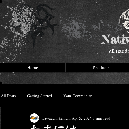
Nati
All Hand
Home
Products
All Posts
Getting Started
Your Community
kawauchi kenichi
Apr 5, 2024
1 min read