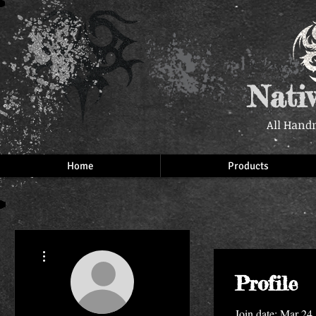
Nati
All Hand
Home
Products
More actions
Profile
Join date: Mar 24