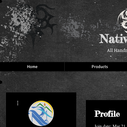
Nati
All Hand
Home
Products
More actions
Profile
Join date: Mar 21