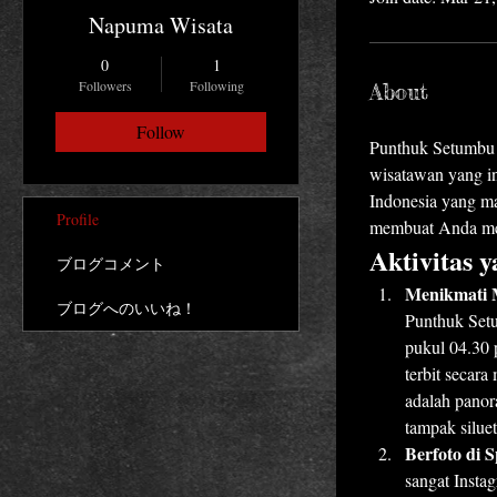
Napuma Wisata
0
1
Followers
Following
About
Follow
Punthuk Setumbu a
wisatawan yang i
Indonesia yang ma
Profile
membuat Anda mera
Aktivitas 
ブログコメント
Menikmati M
ブログへのいいね！
Punthuk Setu
pukul 04.30 
terbit secar
adalah panor
tampak siluet
Berfoto di 
sangat Insta