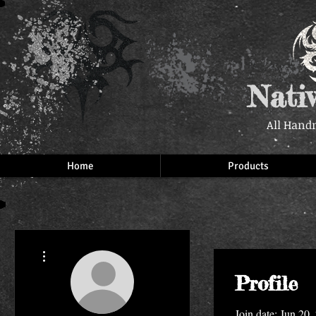
Nati
All Hand
Home
Products
More actions
Profile
Join date: Jun 20,